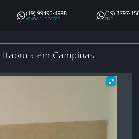
(19) 99496-4998
(19) 3797-15
a Itapura em Campinas