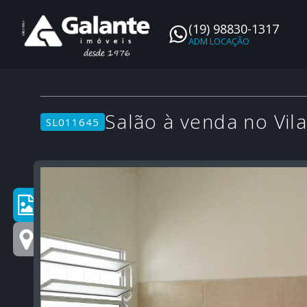
(19) 98830-1317
Salão à venda no Vil
SL011645