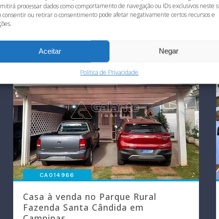
mitirá processar dados como comportamento de navegação ou IDs exclusivos neste si
 consentir ou retirar o consentimento pode afetar negativamente certos recursos e
ções.
- Galante Imóveis
Aceita Financiamento
Aceitar
Negar
Política de Privacidade
CA014966
Casa à venda no Parque Rural
Fazenda Santa Cândida em
Campinas