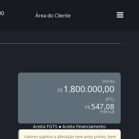
00
Área do Cliente
Venda
1.800.000,00
R$
IPTU
547,08
R$
mensal
Aceita FGTS
●
Aceita Financiamento
Valores sujeitos a alteração sem aviso prévio, bem