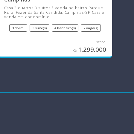
Casa 3 quartos 3 suítes à venda no bairro Parque
Rural Fazenda Santa Cândida, Campinas-SP Casa à
venda em condomínio...
3 dorm.
3 suíte(s)
4 banheiro(s)
2 vaga(s)
1.299.000