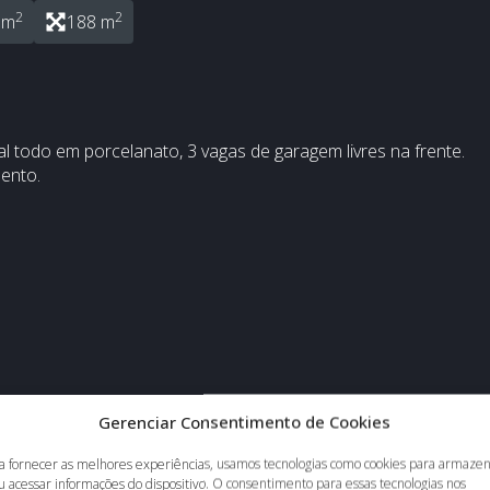
2
2
 m
188 m
 todo em porcelanato, 3 vagas de garagem livres na frente.
ento.
Gerenciar Consentimento de Cookies
a fornecer as melhores experiências, usamos tecnologias como cookies para armaze
u acessar informações do dispositivo. O consentimento para essas tecnologias nos