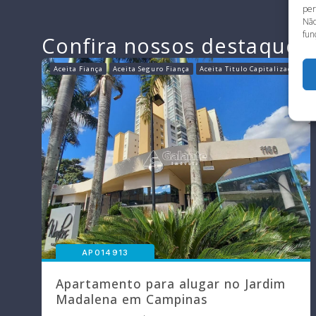
per
Não
fun
Confira nossos destaques 
ça
Aceita Fiança
Aceita Seguro Fiança
Aceita Titulo Capitalização
AP014913
Apartamento para alugar no Jardim
Madalena em Campinas