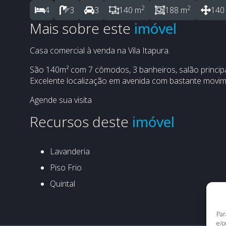
2
2
4
3
3
140 m
188 m
140
Mais sobre este
Casa comercial à venda na Vila Itapura.
São 140m² com 7 cômodos, 3 banheiros, salão principal
Excelente localização em avenida com bastante movim
Agende sua visita
Recursos deste
Lavanderia
Piso Frio
Quintal
Par
e/o