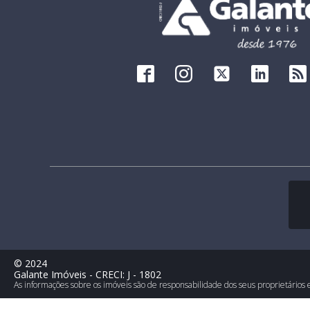
©
2024
Galante Imóveis
- CRECI:
J - 1802
As informações sobre os imóveis são de responsabilidade dos seus proprietários