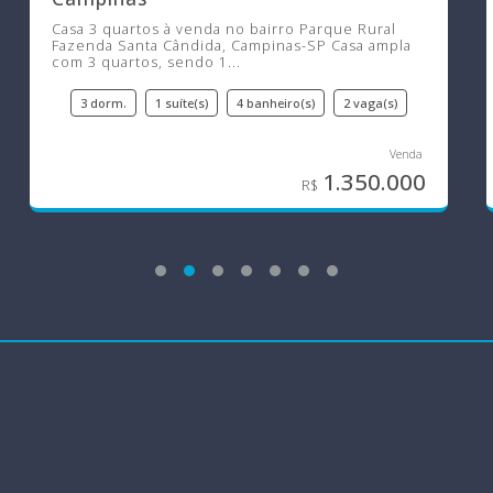
Casa 3 quartos à venda no bairro Parque Rural
Fazenda Santa Cândida, Campinas-SP Casa ampla
com 3 quartos, sendo 1...
3 dorm.
1 suíte(s)
4 banheiro(s)
2 vaga(s)
1.350.000