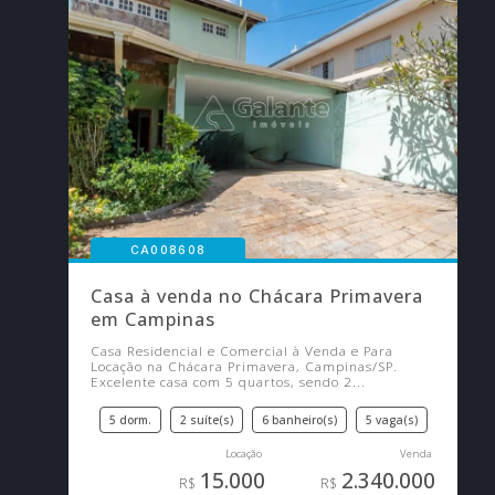
CA008608
Casa à venda no Chácara Primavera
em Campinas
Casa Residencial e Comercial à Venda e Para
Locação na Chácara Primavera, Campinas/SP.
Excelente casa com 5 quartos, sendo 2...
5 dorm.
2 suíte(s)
6 banheiro(s)
5 vaga(s)
15.000
2.340.000